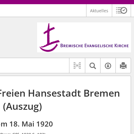
Aktuelles
Sitzu
Logo Bremische Evangelische Kirche
 findet auch: "Pfarrerinitiative" oder "Pfarrerausschuss".
serer Hilfe.
Textsuche 
Verfüg
Freien Hansestadt Bremen
(Auszug)
m 18. Mai 1920