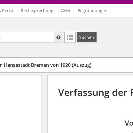
s Recht
Rechtsprechung
GVM
Begründungen
Suche mit Platzhalter "*", Bsp. Pfarrer*,
Suchen
Weitere Suchoperatoren finden Sie in un
en Hansestadt Bremen von 1920 (Auszug)
Verfassung der 
Vo