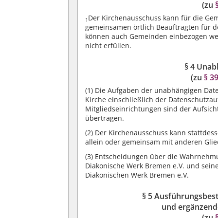
(zu
Der Kirchenausschuss kann für die Gem
1
gemeinsamen örtlich Beauftragten für 
können auch Gemeinden einbezogen wer
nicht erfüllen.
§ 4 Unab
(zu
§ 3
(1)
Die Aufgaben der unabhängigen Daten
Kirche einschließlich der Datenschutza
Mitgliedseinrichtungen sind der Aufsic
übertragen.
(2)
Der Kirchenausschuss kann stattdess
allein oder gemeinsam mit anderen Glie
(3)
Entscheidungen über die Wahrnehmun
Diakonische Werk Bremen e.V. und sein
Diakonischen Werk Bremen e.V.
§ 5 Ausführungsbe
und ergänzend
(zu
§