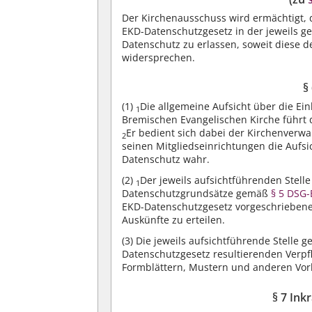
Der Kirchenausschuss wird ermächtigt
EKD-Datenschutzgesetz in der jeweils
Datenschutz zu erlassen, soweit diese d
widersprechen.
§
(1)
Die allgemeine Aufsicht über die Ei
1
Bremischen Evangelischen Kirche führt 
Er bedient sich dabei der Kirchenverw
2
seinen Mitgliedseinrichtungen die Aufsi
Datenschutz wahr.
(2)
Der jeweils aufsichtführenden Stell
1
Datenschutzgrundsätze gemäß
§ 5 DSG
EKD-Datenschutzgesetz vorgeschriebene
Auskünfte zu erteilen.
(3)
Die jeweils aufsichtführende Stelle 
Datenschutzgesetz resultierenden Verpf
Formblättern, Mustern und anderen Vor
§ 7 Ink