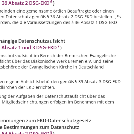
6
§ 36 Absatz 2 DSG-EKD
)
einden eine gemeinsame örtlich Beauftragte oder einen
den Datenschutz gemäß § 36 Absatz 2 DSG-EKD bestellen.
Es
2
den, die die Voraussetzungen des § 36 Absatz 1 DSG-EKD
hängige Datenschutzaufsicht
7
9 Absatz 1 und 3 DSG-EKD
)
schutzaufsicht im Bereich der Bremischen Evangelische
ufsicht über das Diakonische Werk Bremen e.V. und seine
htsbehörde der Evangelischen Kirche in Deutschland
en eigene Aufsichtsbehörden gemäß § 39 Absatz 3 DSG-EKD
dkirchen der EKD errichten.
g der Aufgaben der Datenschutzaufsicht über das
e Mitgliedseinrichtungen erfolgen im Benehmen mit dem
stimmungen zum EKD-Datenschutzgesetz
e Bestimmungen zum Datenschutz
8
 54 Absatz 2 DSG-EKD
)