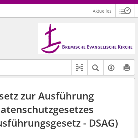
Aktuelles
Sitzu
Logo Bremische Evangelische Kirche
 findet auch: "Pfarrerinitiative" oder "Pfarrerausschuss".
serer Hilfe.
Textsuche 
Verfüg
Dokument-Beziehu
setz zur Ausführung
atenschutzgesetzes
sführungsgesetz - DSAG)