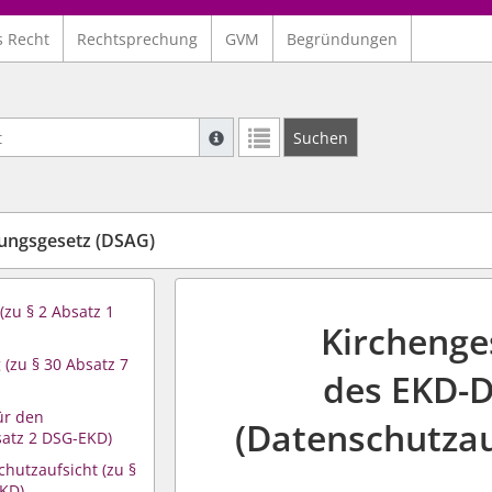
s Recht
Rechtsprechung
GVM
Begründungen
Suche mit Platzhalter "*", Bsp. Pfarrer*,
Suchen
Weitere Suchoperatoren finden Sie in un
ungsgesetz (DSAG)
zu § 2 Absatz 1
Kirchenge
 (zu § 30 Absatz 7
des EKD-D
für den
(Datenschutzau
satz 2 DSG-EKD)
hutzaufsicht (zu §
EKD)