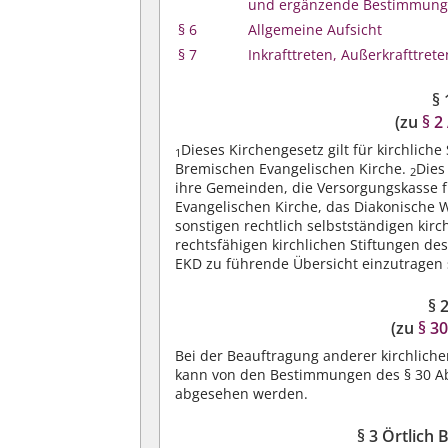
und ergänzende Bestimmunge
§ 6
Allgemeine Aufsicht
§ 7
Inkrafttreten, Außerkrafttrete
§
(zu
§ 2
Dieses Kirchengesetz gilt für kirchlich
1
Bremischen Evangelischen Kirche.
Dies
2
ihre Gemeinden, die Versorgungskasse 
Evangelischen Kirche, das Diakonische 
sonstigen rechtlich selbstständigen kir
rechtsfähigen kirchlichen Stiftungen des
EKD zu führende Übersicht einzutragen 
§ 
(zu
§ 3
Bei der Beauftragung anderer kirchliche
kann von den Bestimmungen des § 30 Ab
abgesehen werden.
§ 3 Örtlich