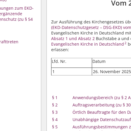
Vom 
mungen zum EKD-
 ergänzende
schutz (zu § 54
Zur Ausführung des Kirchengesetzes üb
(EKD-Datenschutzgesetz – DSG-EKD) vo
Evangelischen Kirche in Deutschland m
Absatz 1 und Absatz 2
Buchstabe a und
rafttreten
2
Evangelischen Kirche in Deutschland
b
erlassen:
Lfd. Nr.
Datum
1
26. November 202
§ 1
Anwendungsbereich
(zu § 2 
§ 2
Auftragsverarbeitung
(zu § 30
§ 3
Örtlich Beauftragte für den 
§ 4
Unabhängige Datenschutzauf
§ 5
Ausführungsbestimmungen z