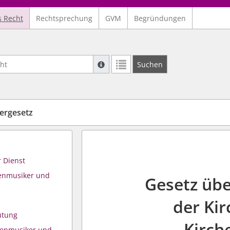
s Recht
Rechtsprechung
GVM
Begründungen
Suche mit Platzhalter "*", Bsp. Pfarrer*,
Suchen
Weitere Suchoperatoren finden Sie in un
ergesetz
r Dienst
henmusiker und
Gesetz übe
der Ki
ütung
Kirch
henmusiker und