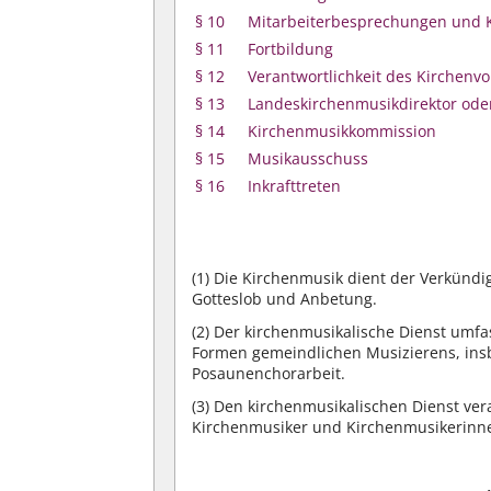
§ 10
Mitarbeiterbesprechungen und 
§ 11
Fortbildung
§ 12
Verantwortlichkeit des Kirchenv
§ 13
Landeskirchenmusikdirektor ode
§ 14
Kirchenmusikkommission
§ 15
Musikausschuss
§ 16
Inkrafttreten
(1)
Die Kirchenmusik dient der Verkündi
Gotteslob und Anbetung.
(2)
Der kirchenmusikalische Dienst umfa
Formen gemeindlichen Musizierens, ins
Posaunenchorarbeit.
(3)
Den kirchenmusikalischen Dienst ver
Kirchenmusiker und Kirchenmusikerinn