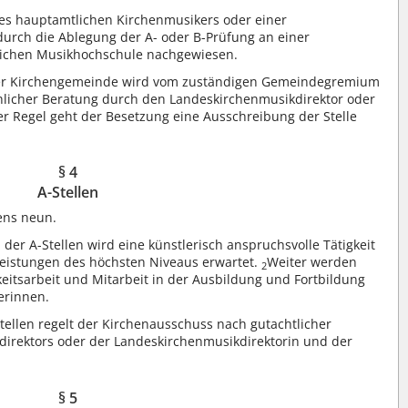
nes hauptamtlichen Kirchenmusikers oder einer
urch die Ablegung der A- oder B-Prüfung an einer
tlichen Musikhochschule nachgewiesen.
n der Kirchengemeinde wird vom zuständigen Gemeindegremium
chlicher Beratung durch den Landeskirchenmusikdirektor oder
er Regel geht der Besetzung eine Ausschreibung der Stelle
§ 4
A-Stellen
ens neun.
er A-Stellen wird eine künstlerisch anspruchsvolle Tätigkeit
eistungen des höchsten Niveaus erwartet.
Weiter werden
2
keitsarbeit und Mitarbeit in der Ausbildung und Fortbildung
erinnen.
tellen regelt der Kirchenausschuss nach gutachtlicher
irektors oder der Landeskirchenmusikdirektorin und der
§ 5