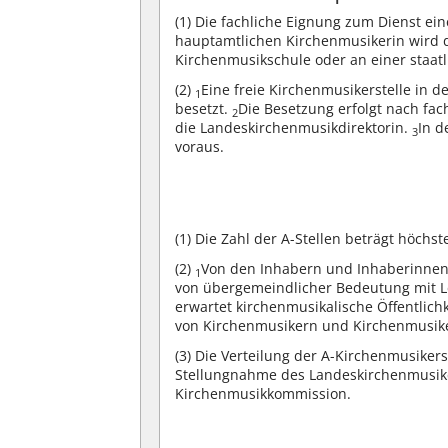
(1)
Die fachliche Eignung zum Dienst ei
hauptamtlichen Kirchenmusikerin wird d
Kirchenmusikschule oder an einer staa
(2)
Eine freie Kirchenmusikerstelle i
1
besetzt.
Die Besetzung erfolgt nach fa
2
die Landeskirchenmusikdirektorin.
In d
3
voraus.
(1)
Die Zahl der A-Stellen beträgt höchst
(2)
Von den Inhabern und Inhaberinnen d
1
von übergemeindlicher Bedeutung mit L
erwartet kirchenmusikalische Öffentlich
von Kirchenmusikern und Kirchenmusik
(3)
Die Verteilung der A-Kirchenmusikers
Stellungnahme des Landeskirchenmusikd
Kirchenmusikkommission.