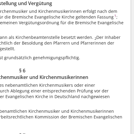
stellung und Vergütung
irchenmusiker und Kirchenmusikerinnen erfolgt nach dem
1
für die Bremische Evangelische Kirche geltenden Fassung
;
llgemeinen Vergütungsordnung für die Bremische Evangelische
ann als Kirchenbeamtenstelle besetzt werden.
Der Inhaber
2
sichtlich der Besoldung den Pfarrern und Pfarrerinnen der
estellt.
t grundsätzlich genehmigungspflichtig.
§ 6
chenmusiker und Kirchenmusikerinnen
nes nebenamtlichen Kirchenmusikers oder einer
durch Ablegung einer entsprechenden Prüfung vor der
der Evangelischen Kirche in Deutschland nachgewiesen
ebenamtlichen Kirchenmusiker und Kirchenmusikerinnen
Arbeitsrechtlichen Kommission der Bremischen Evangelischen