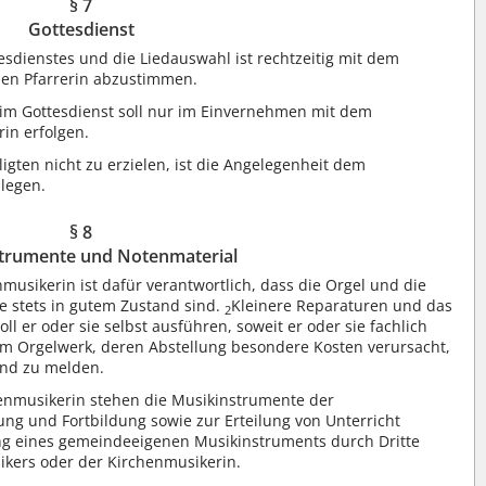
§ 7
Gottesdienst
esdienstes und die Liedauswahl ist rechtzeitig mit dem
den Pfarrerin abzustimmen.
 im Gottesdienst soll nur im Einvernehmen mit dem
in erfolgen.
gten nicht zu erzielen, ist die Angelegenheit dem
legen.
§ 8
trumente und Notenmaterial
musikerin ist dafür verantwortlich, dass die Orgel und die
 stets in gutem Zustand sind.
Kleinere Reparaturen und das
2
l er oder sie selbst ausführen, soweit er oder sie fachlich
m Orgelwerk, deren Abstellung besondere Kosten verursacht,
and zu melden.
enmusikerin stehen die Musikinstrumente der
ng und Fortbildung sowie zur Erteilung von Unterricht
g eines gemeindeeigenen Musikinstruments durch Dritte
kers oder der Kirchenmusikerin.