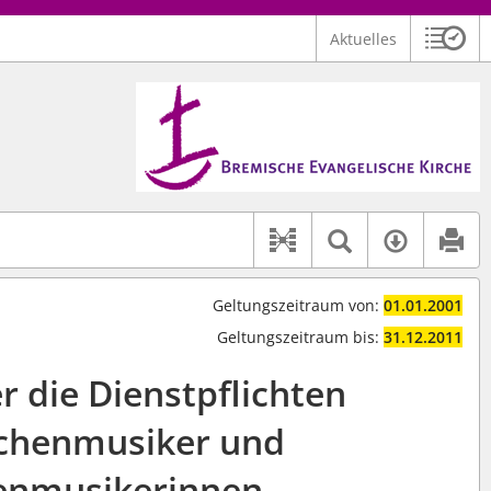
Aktuelles
Sitzu
Logo Bremische Evangelische Kirche
 findet auch: "Pfarrerinitiative" oder "Pfarrerausschuss".
serer Hilfe.
Textsuche 
Verfüg
Dokument-Beziehu
Geltungszeitraum von:
01.01.2001
Geltungszeitraum bis:
31.12.2011
r die Dienstpflichten
rchenmusiker und
enmusikerinnen