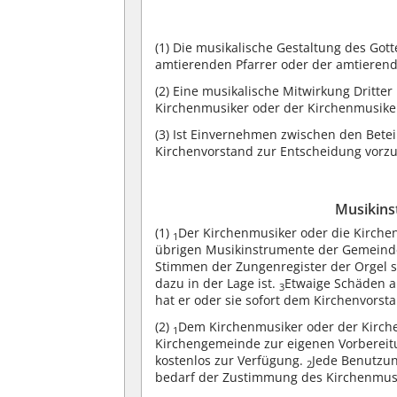
(1)
Die musikalische Gestaltung des Gott
amtierenden Pfarrer oder der amtieren
(2)
Eine musikalische Mitwirkung Dritter
Kirchenmusiker oder der Kirchenmusiker
(3)
Ist Einvernehmen zwischen den Beteili
Kirchenvorstand zur Entscheidung vorzu
Musikins
(1)
Der Kirchenmusiker oder die Kirchen
1
übrigen Musikinstrumente der Gemeinde
Stimmen der Zungenregister der Orgel sol
dazu in der Lage ist.
Etwaige Schäden a
3
hat er oder sie sofort dem Kirchenvorst
(2)
Dem Kirchenmusiker oder der Kirch
1
Kirchengemeinde zur eigenen Vorbereitu
kostenlos zur Verfügung.
Jede Benutzun
2
bedarf der Zustimmung des Kirchenmusi