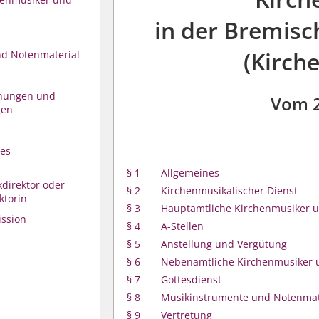
in der Bremisc
(Kirch
nd Notenmaterial
chungen und
Vom 
gen
des
§ 1
Allgemeines
direktor oder
§ 2
Kirchenmusikalischer Dienst
ktorin
§ 3
Hauptamtliche Kirchenmusiker 
ssion
§ 4
A-Stellen
§ 5
Anstellung und Vergütung
§ 6
Nebenamtliche Kirchenmusiker 
§ 7
Gottesdienst
§ 8
Musikinstrumente und Notenmat
§ 9
Vertretung