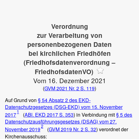
Verordnung
zur Verarbeitung von
personenbezogenen Daten
bei kirchlichen Friedhöfen
(Friedhofsdatenverordnung –
FriedhofsdatenVO)
Vom 16. Dezember 2021
(
GVM 2021 Nr. 2 S. 119
)
Auf Grund von
§ 54 Absatz 2 des EKD-
Datenschutzgesetzes (DSG-EKD) vom 15. November
1
2017
(
ABl. EKD 2017 S. 353
) in Verbindung mit
§ 5 des
Datenschutzausführungsgesetzes (DSAG) vom 27.
2
November 2019
(
GVM 2019 Nr. 2 S. 32
) verordnet der
Kirchenausschuss: